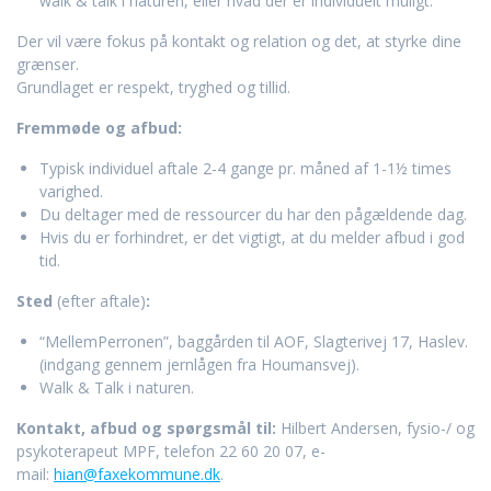
walk & talk i naturen, eller hvad der er individuelt muligt.
Der vil være fokus på kontakt og relation og det, at styrke dine
grænser.
Grundlaget er respekt, tryghed og tillid.
Fremmøde og afbud:
Typisk individuel aftale 2-4 gange pr. måned af 1-1½ times
varighed.
Du deltager med de ressourcer du har den pågældende dag.
Hvis du er forhindret, er det vigtigt, at du melder afbud i god
tid.
Sted
(efter aftale)
:
“MellemPerronen”, baggården til AOF, Slagterivej 17, Haslev.
(indgang gennem jernlågen fra Houmansvej).
Walk & Talk i naturen.
Kontakt, afbud og spørgsmål til:
Hilbert Andersen, fysio-/ og
psykoterapeut MPF, telefon 22 60 20 07, e-
mail:
hian@faxekommune.dk
.